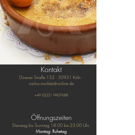
Kontakt
Dürener Straße 152 · 50931 Köln ·
carlos.morfa(at)t-online.de
+49 (0)221 9907688
Öffnungszeiten
Dienstag bis Sonntag 18:00 bis 23:00 Uhr.
Montag: Ruhetag