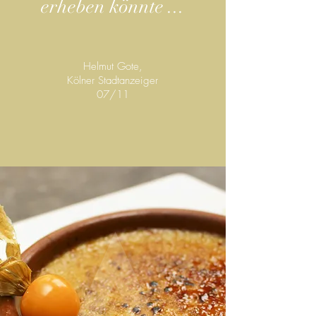
erheben könnte ...
Helmut Gote,
Kölner Stadtanzeiger
07/11