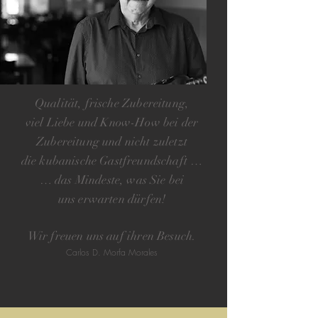
Qualität, frische Zubereitung,
viel Liebe und Know-How bei der
Zubereitung und nicht
zuletzt
die kubanische Gastfreundschaft …
… das Mindeste, was Sie bei
uns
erwarten dürfen!
Wir freuen uns auf ihren Besuch.
Carlos D. Morfa Morales